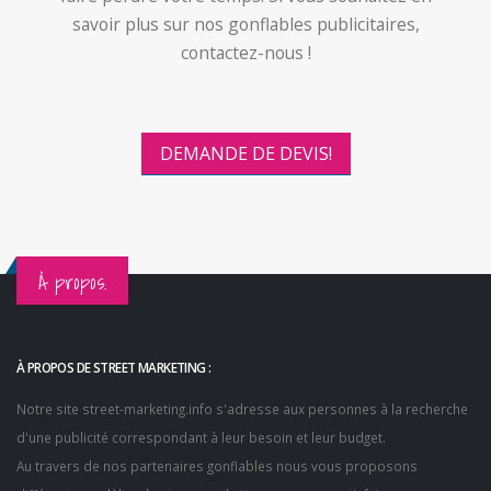
savoir plus sur nos gonflables publicitaires,
contactez-nous !
DEMANDE DE DEVIS!
À propos.
À PROPOS DE STREET MARKETING :
Notre site
street-marketing.info
s'adresse aux personnes à la recherche
d'une publicité correspondant à leur besoin et leur budget.
Au travers de nos partenaires gonflables nous vous proposons