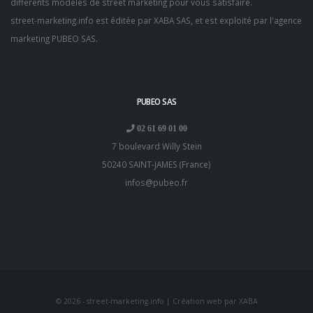
différents modèles de street marketing pour vous satisfaire.
street-marketing.info est éditée par XABA SAS, et est exploité par l'
agence
marketing PUBEO SAS
.
PUBEO SAS
02 61 69 01 00
7 boulevard Willy Stein
50240
SAINT-JAMES
(
France
)
infos@pubeo.fr
© 2026 - street-marketing.info | Création web par
XABA